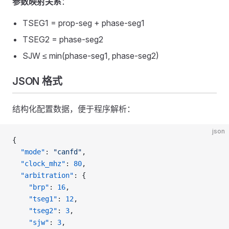
参数映射关系
：
TSEG1 = prop-seg + phase-seg1
TSEG2 = phase-seg2
SJW ≤ min(phase-seg1, phase-seg2)
JSON 格式
结构化配置数据，便于程序解析：
json
{
  "mode"
: 
"canfd"
,
  "clock_mhz"
: 
80
,
  "arbitration"
: {
    "brp"
: 
16
,
    "tseg1"
: 
12
,
    "tseg2"
: 
3
,
    "sjw"
: 
3
,