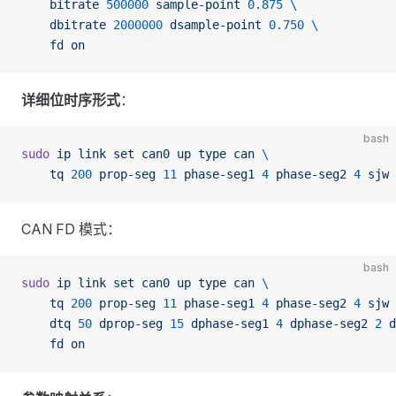
    bitrate
 500000
 sample-point
 0.875
 \
    dbitrate
 2000000
 dsample-point
 0.750
 \
    fd
 on
详细位时序形式
：
bash
sudo
 ip
 link
 set
 can0
 up
 type
 can
 \
    tq
 200
 prop-seg
 11
 phase-seg1
 4
 phase-seg2
 4
 sjw
 
CAN FD 模式：
bash
sudo
 ip
 link
 set
 can0
 up
 type
 can
 \
    tq
 200
 prop-seg
 11
 phase-seg1
 4
 phase-seg2
 4
 sjw
 
    dtq
 50
 dprop-seg
 15
 dphase-seg1
 4
 dphase-seg2
 2
 d
    fd
 on