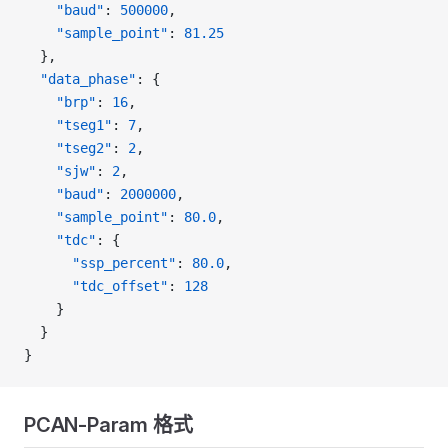
    "baud"
: 
500000
,
    "sample_point"
: 
81.25
  },
  "data_phase"
: {
    "brp"
: 
16
,
    "tseg1"
: 
7
,
    "tseg2"
: 
2
,
    "sjw"
: 
2
,
    "baud"
: 
2000000
,
    "sample_point"
: 
80.0
,
    "tdc"
: {
      "ssp_percent"
: 
80.0
,
      "tdc_offset"
: 
128
    }
  }
}
PCAN-Param 格式