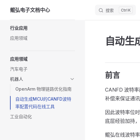
鲲弘电子文档中心
搜索
K
Skip to content
Sidebar Navigation
行业应用
自动生
应用领域
应用领域
汽车电子
前言
机器人
OpenArm 物理链路优化指南
CANFD 波
补偿来保证通讯
自动生成MCU的CANFD波特
率配置代码在线工具
因此波特率位时
工业自动化
底层经验加持，
鲲弘在线波特率