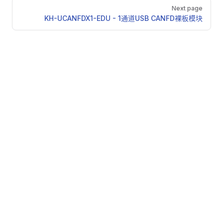
Next page
KH-UCANFDX1-EDU - 1通道USB CANFD裸板模块