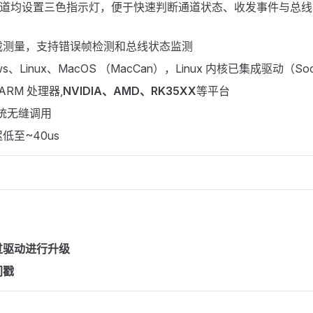
 通道均设置三色指示灯，便于快速判断通道状态、收发事件与总
载测量，支持错误帧检测和总线状态监测
ws、Linux、MacOS （MacCan），Linux 内核已集成驱动（Soc
 ARM 处理器,
NVIDIA、AMD、RK35XX
等平台
系统无缝调用
低至~40us
过驱动进行升级
间戳