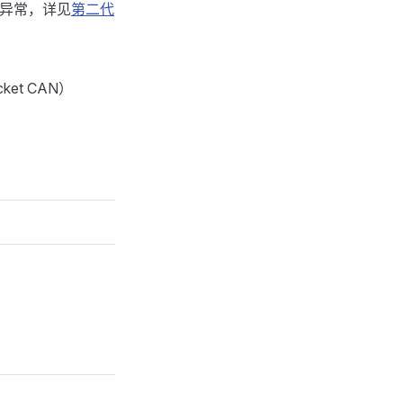
线异常，详见
第二代
ket CAN）