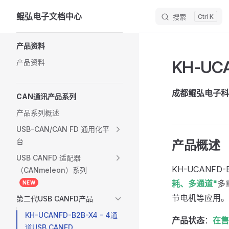
鲲弘电子文档中心
搜索
K
Skip to content
Sidebar Navigation
产品资料
KH-UC
产品资料
成都鲲弘电子科
CAN通讯产品系列
产品系列概述
USB-CAN/CAN FD 通用化平
台
产品概述
USB CANFD 适配器
KH-UCANF
（CANmeleon）系列
耗、多通道"
多
NEW
节电机等应用。
第二代USB CANFD产品
KH-UCANFD-B2B-X4 - 4通
产品状态
：
在售
道USB CANFD