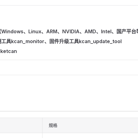
indows、Linux、ARM、NVIDIA、AMD、Intel、国产平
kcan_monitor、固件升级工具kcan_update_tool
etcan
规格