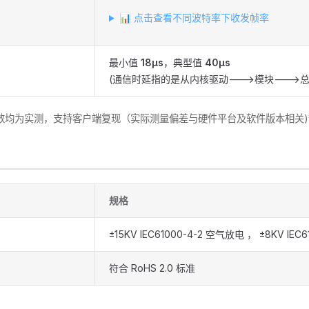
📊 点击查看不同波特率下收发帧率
最小值
18μs
，典型值
40μs
(通信时延指的是从内核驱动--->模块--->
数均为实测，支持客户端复现（实际测量偏差与硬件平台及软件版本相关)
规格
±15KV IEC61000-4-2 空气放电 ， ±8KV IEC
符合 RoHS 2.0 标准