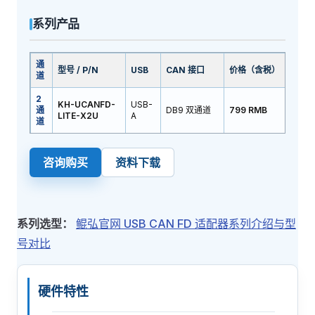
系列产品
通
型号 / P/N
USB
CAN 接口
价格（含税）
道
2
KH-UCANFD-
USB-
通
DB9 双通道
799 RMB
LITE-X2U
A
道
咨询购买
资料下载
系列选型：
鲲弘官网 USB CAN FD 适配器系列介绍与型
号对比
硬件特性