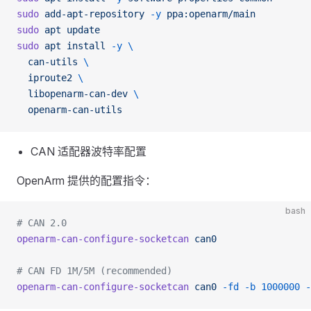
sudo
 add-apt-repository
 -y
 ppa:openarm/main
sudo
 apt
 update
sudo
 apt
 install
 -y
 \
  can-utils
 \
  iproute2
 \
  libopenarm-can-dev
 \
  openarm-can-utils
CAN 适配器波特率配置
OpenArm 提供的配置指令：
bash
# CAN 2.0
openarm-can-configure-socketcan
 can0
# CAN FD 1M/5M (recommended)
openarm-can-configure-socketcan
 can0
 -fd
 -b
 1000000
 -