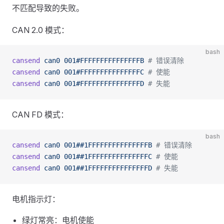
不匹配导致的失败。
CAN 2.0 模式：
bash
cansend
 can0
 001#FFFFFFFFFFFFFFFB
 # 错误清除
cansend
 can0
 001#FFFFFFFFFFFFFFFC
 # 使能
cansend
 can0
 001#FFFFFFFFFFFFFFFD
 # 失能
CAN FD 模式：
bash
cansend
 can0
 001##1FFFFFFFFFFFFFFFB
 # 错误清除
cansend
 can0
 001##1FFFFFFFFFFFFFFFC
 # 使能
cansend
 can0
 001##1FFFFFFFFFFFFFFFD
 # 失能
电机指示灯：
绿灯常亮：电机使能