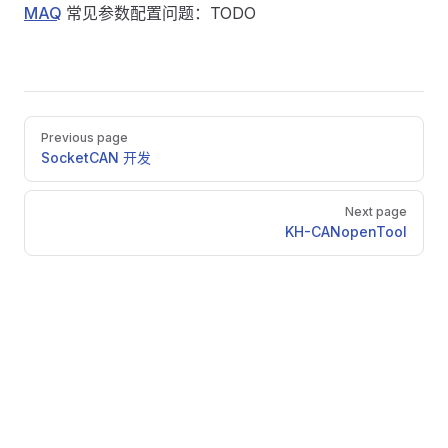
MAQ
常见参数配置问题：TODO
Pager
Previous page
SocketCAN 开发
Next page
KH-CANopenTool