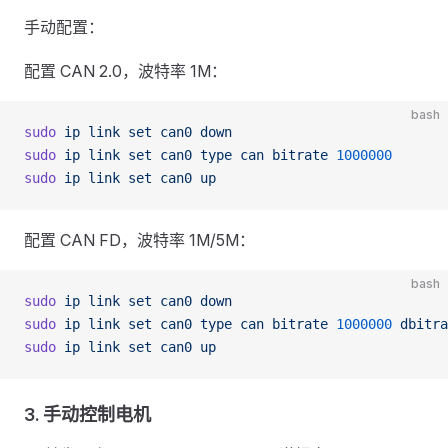
手动配置：
配置 CAN 2.0，波特率 1M：
bash
sudo
 ip
 link
 set
 can0
 down
sudo
 ip
 link
 set
 can0
 type
 can
 bitrate
 1000000
sudo
 ip
 link
 set
 can0
 up
配置 CAN FD，波特率 1M/5M：
bash
sudo
 ip
 link
 set
 can0
 down
sudo
 ip
 link
 set
 can0
 type
 can
 bitrate
 1000000
 dbitra
sudo
 ip
 link
 set
 can0
 up
3. 手动控制电机